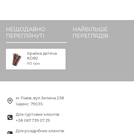
НЕЩОДАВНО
НАЙБІЛЬШЕ
ПЕРЕГЛЯНУТІ
ПЕРЕГЛЯДІВ
Крайка дитяча
KD82
90 грн.
м. Львів, вул.Зелена 238
Індекс: 79035
Для гуртових клієнтів:
+38 067 739 07 29
Для роздрібних клієнтів: