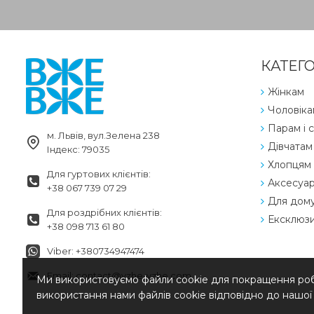
КАТЕГО
Жінкам
Чоловіка
Парам і с
м. Львів, вул.Зелена 238
Дівчатам
Індекс: 79035
Хлопцям
Для гуртових клієнтів:
Аксесуа
+38 067 739 07 29
Для дом
Для роздрібних клієнтів:
Ексклюз
+38 098 713 61 80
Viber: +380734947474
Email: contact@vzhe-vzhe.com
Ми використовуємо файли cookie для покращення робо
використання нами файлів cookie відповідно до нашо