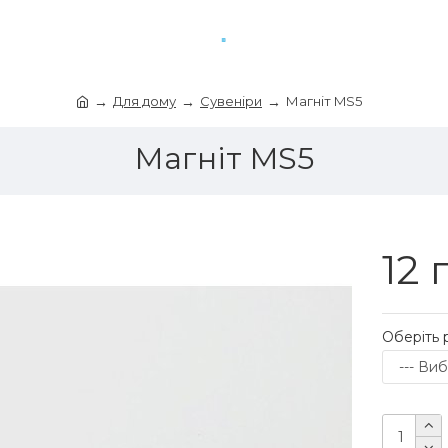
Для дому
Сувеніри
Магніт MS5
Магніт MS5
12 
Оберіть 