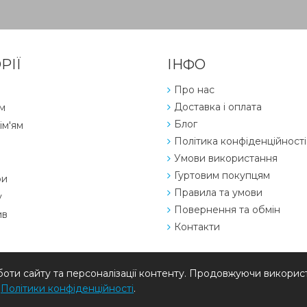
РІЇ
ІНФО
Про нас
Доставка і оплата
м
Блог
ім'ям
Політика конфіденційності
Умови використання
Гуртовим покупцям
ри
Правила та умови
у
Повернення та обмін
ив
Контакти
ти сайту та персоналізації контенту. Продовжуючи використ
ї
Політики конфіденційності
.