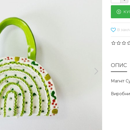
КУ
В закл
ОПИС
Магніт С
Виробник