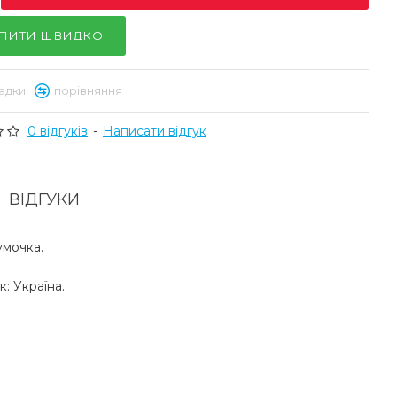
ПИТИ ШВИДКО
адки
порівняння
0 відгуків
-
Написати відгук
ВІДГУКИ
умочка.
: Україна.