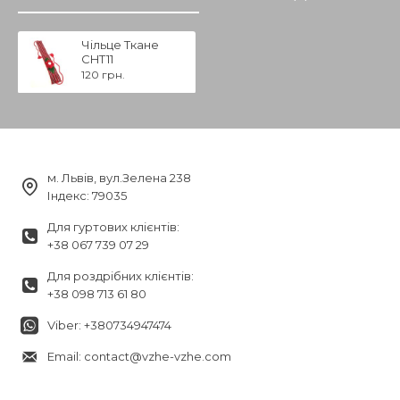
Чільце Ткане
CHT11
120 грн.
м. Львів, вул.Зелена 238
Індекс: 79035
Для гуртових клієнтів:
+38 067 739 07 29
Для роздрібних клієнтів:
+38 098 713 61 80
Viber: +380734947474
Email: contact@vzhe-vzhe.com