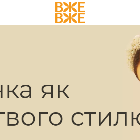
ка як
твого стил