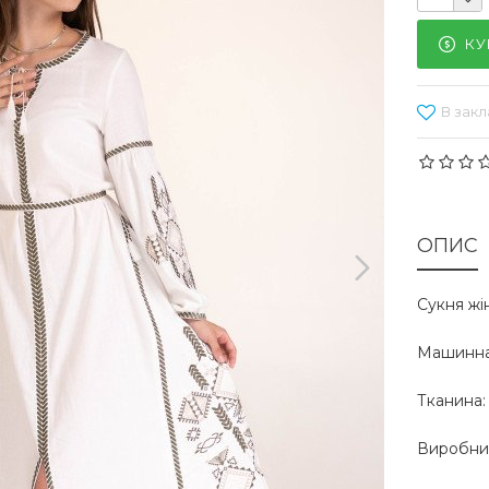
КУ
В закл
ОПИС
Сукня жі
Машинна
Тканина:
Виробник