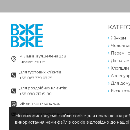
КАТЕГО
Жінкам
Чоловіка
Парам і с
м. Львів, вул.Зелена 238
Дівчатам
Індекс: 79035
Хлопцям
Для гуртових клієнтів:
Аксесуа
+38 067 739 07 29
Для дом
Для роздрібних клієнтів:
Ексклюз
+38 098 713 61 80
Viber: +380734947474
Email: contact@vzhe-vzhe.com
Ми використовуємо файли cookie для покращення робо
використання нами файлів cookie відповідно до нашо