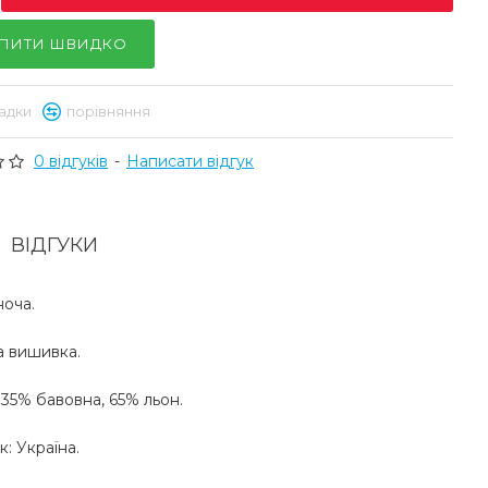
ПИТИ ШВИДКО
адки
порівняння
0 відгуків
-
Написати відгук
ВІДГУКИ
ноча.
 вишивка.
 35% бавовна, 65% льон.
: Україна.