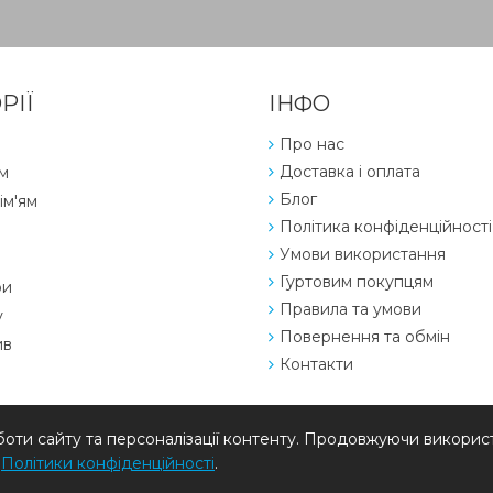
РІЇ
ІНФО
Про нас
Доставка і оплата
м
Блог
ім'ям
Політика конфіденційності
Умови використання
Гуртовим покупцям
ри
Правила та умови
у
Повернення та обмін
ив
Контакти
ти сайту та персоналізації контенту. Продовжуючи використ
ї
Політики конфіденційності
.