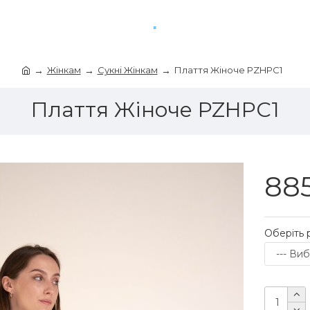
Жінкам
Сукні Жінкам
Плаття Жіноче PZHPC1
Плаття Жіноче PZHPC1
885
Оберіть 