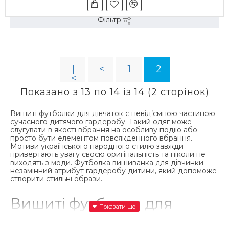
Фільтр
|
<
1
2
<
Показано з 13 по 14 із 14 (2 сторінок)
Вишиті футболки для дівчаток є невід’ємною частиною
сучасного дитячого гардеробу. Такий одяг може
слугувати в якості вбрання на особливу подію або
просто бути елементом повсякденного вбрання.
Мотиви українського народного стилю завжди
привертають увагу своєю оригінальність та ніколи не
виходять з моди. Футболка вишиванка для дівчинки -
незамінний атрибут гардеробу дитини, який допоможе
створити стильні образи.
Вишиті футболки для
дівчаток: стиль і традиції в