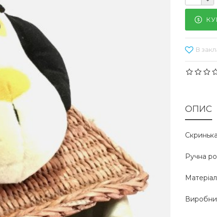
КУ
В закл
ОПИС
Скринька
Ручна ро
Матеріал:
Виробник