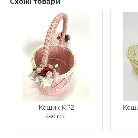
Схожі товари
Кошик KP2
Коши
480 грн.