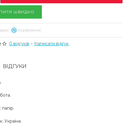
ПИТИ ШВИДКО
адки
порівняння
0 відгуків
-
Написати відгук
ВІДГУКИ
.
бота.
 папір.
: Україна.