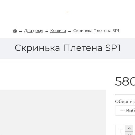
Для дому
Кошики
Скринька Плетена SP1
Скринька Плетена SP1
580
Оберіть 