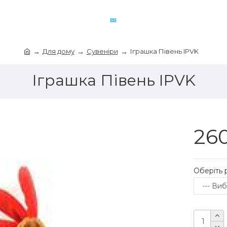
Для дому
Сувеніри
Іграшка Півень IPVK
Іграшка Півень IPVK
260
Оберіть 