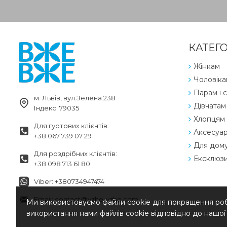
КАТЕГО
Жінкам
Чоловіка
Парам і с
м. Львів, вул.Зелена 238
Дівчатам
Індекс: 79035
Хлопцям
Для гуртових клієнтів:
Аксесуа
+38 067 739 07 29
Для дом
Для роздрібних клієнтів:
Ексклюз
+38 098 713 61 80
Viber: +380734947474
Email: contact@vzhe-vzhe.com
Ми використовуємо файли cookie для покращення робо
використання нами файлів cookie відповідно до нашо