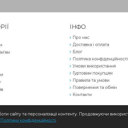
РІЇ
ІНФО
Про нас
Доставка і оплата
м
Блог
ім'ям
Політика конфіденційності
Умови використання
Гуртовим покупцям
ри
Правила та умови
у
Повернення та обмін
ив
Контакти
ти сайту та персоналізації контенту. Продовжуючи використ
ї
Політики конфіденційності
.