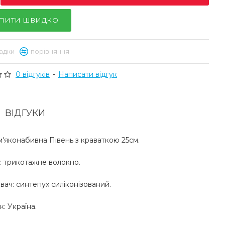
ПИТИ ШВИДКО
адки
порівняння
0 відгуків
-
Написати відгук
ВІДГУКИ
м'яконабивна Півень з краваткою 25см.
: трикотажне волокно.
ач: синтепух силіконізований.
: Україна.