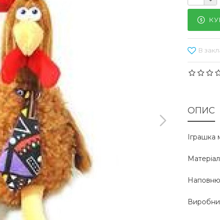
КУ
В закл
ОПИС
Іграшка 
Матеріал
Наповнюв
Виробник