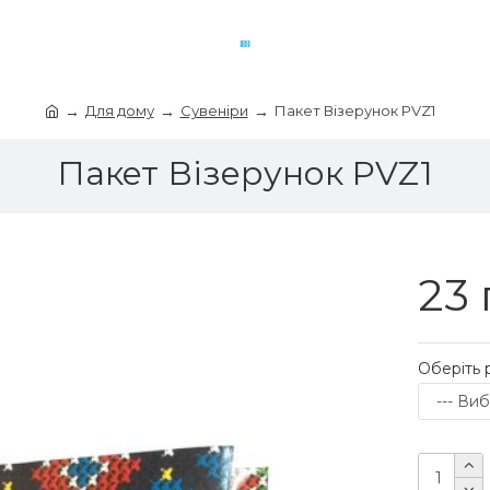
Для дому
Сувеніри
Пакет Візерунок PVZ1
Пакет Візерунок PVZ1
23 
Оберіть 