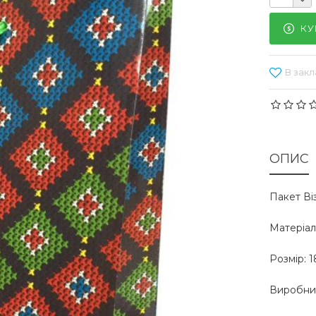
КУ
В закл
ОПИС
Пакет Ві
Матеріал:
Розмір: 1
Виробник