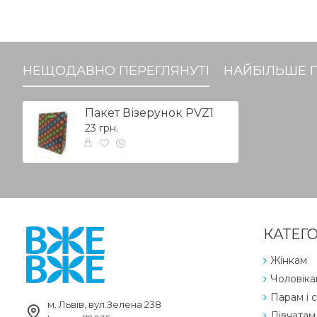
НЕЩОДАВНО ПЕРЕГЛЯНУТІ
НАЙБІЛЬШЕ 
Пакет Візерунок PVZ1
23 грн.
КАТЕГО
Жінкам
Чоловіка
Парам і с
м. Львів, вул.Зелена 238
Дівчатам