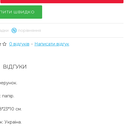
ПИТИ ШВИДКО
адки
порівняння
0 відгуків
-
Написати відгук
ВІДГУКИ
зерунок.
 папір.
8*23*10 см.
: Україна.