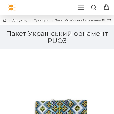
Для дому
Сувеніри
Пакет Український орнамент PUO3
Пакет Український орнамент
PUO3