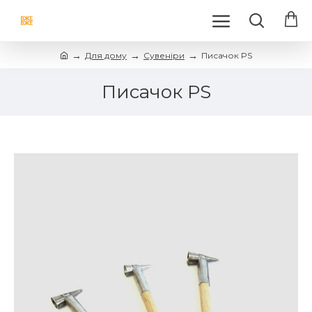
Для дому
Сувеніри
Писачок PS
Писачок PS