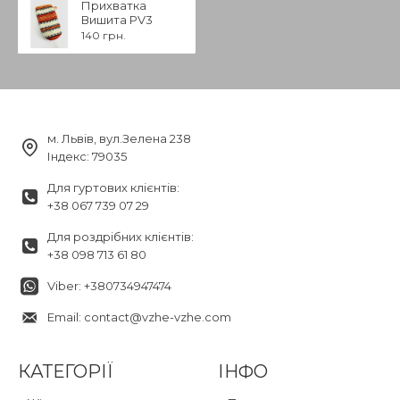
Прихватка
Вишита PV3
140 грн.
м. Львів, вул.Зелена 238
Індекс: 79035
Для гуртових клієнтів:
+38 067 739 07 29
Для роздрібних клієнтів:
+38 098 713 61 80
Viber: +380734947474
Email: contact@vzhe-vzhe.com
КАТЕГОРІЇ
ІНФО