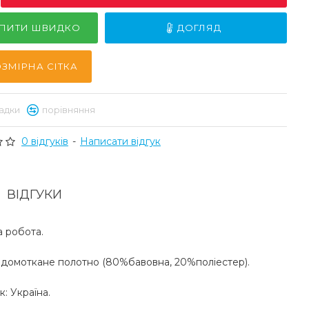
ПИТИ ШВИДКО
ДОГЛЯД
ЗМІРНА СІТКА
адки
порівняння
0 відгуків
-
Написати відгук
ВІДГУКИ
 робота.
 домоткане полотно (80%бавовна, 20%поліестер).
: Україна.