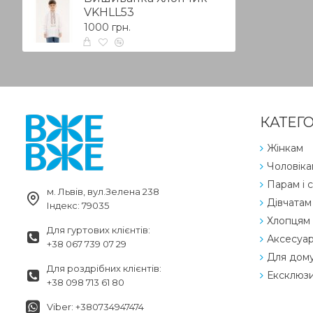
VKHLL53
1000 грн.
КАТЕГО
Жінкам
Чоловіка
Парам і с
м. Львів, вул.Зелена 238
Дівчатам
Індекс: 79035
Хлопцям
Для гуртових клієнтів:
Аксесуа
+38 067 739 07 29
Для дом
Для роздрібних клієнтів:
Ексклюз
+38 098 713 61 80
Viber: +380734947474