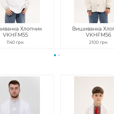
иванка Хлопчик
Вишиванка Хло
VKHFM55
VKHFM56
1140 грн.
2100 грн.