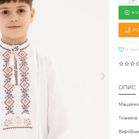
КУ
РО
В закл
ОПИС
Машинна
Тканина:
Виробник