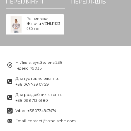
ПЕРЕГЛЯНУТІ
ПЕРЕГЛЯДІВ
Вишиванка
Жіноча VZHLR123
950 грн.
м. Львів, вул.Зелена 238
Індекс: 79035
Для гуртових клієнтів:
+38 067 739 07 29
Для роздрібних клієнтів:
+38 098 713 61 80
Viber: +380734947474
Email: contact@vzhe-vzhe.com