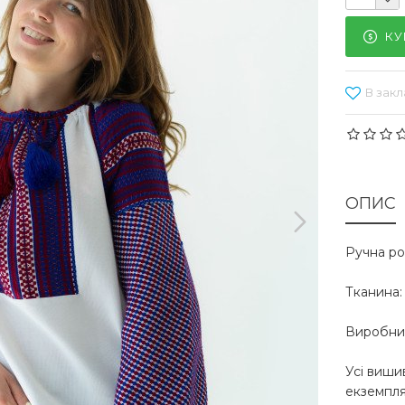
КУ
В закл
ОПИС
Ручна ро
Тканина:
Виробник
Усі виши
екземпля