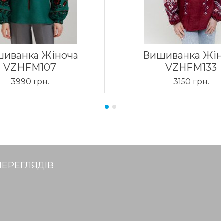
иванка Жіноча
Вишиванка Жі
VZHFM107
VZHFM133
3990 грн.
3150 грн.
ПЕРЕГЛЯДІВ