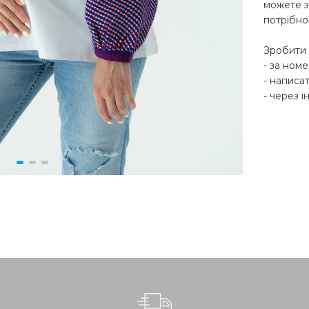
можете з
потрібно
Зробити 
- за ном
- написат
- через і