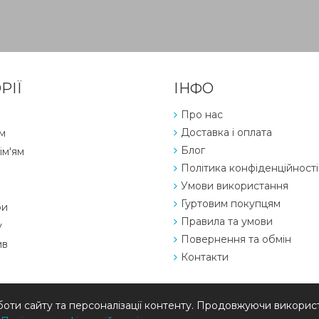
РІЇ
ІНФО
Про нас
Доставка і оплата
м
Блог
ім'ям
Політика конфіденційності
Умови використання
Гуртовим покупцям
ри
Правила та умови
у
Повернення та обмін
ив
Контакти
ти сайту та персоналізації контенту. Продовжуючи використ