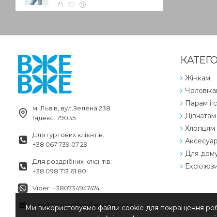
КАТЕГО
Жінкам
Чоловіка
Парам і с
м. Львів, вул.Зелена 238
Дівчатам
Індекс: 79035
Хлопцям
Для гуртових клієнтів:
Аксесуа
+38 067 739 07 29
Для дом
Для роздрібних клієнтів:
Ексклюз
+38 098 713 61 80
Viber: +380734947474
Email: contact@vzhe-vzhe.com
Ми використовуємо файли cookie для покращення робо