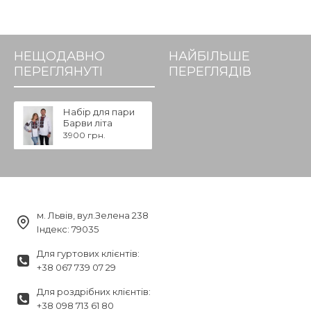
НЕЩОДАВНО
НАЙБІЛЬШЕ
ПЕРЕГЛЯНУТІ
ПЕРЕГЛЯДІВ
Набір для пари
Барви літа
3900 грн.
м. Львів, вул.Зелена 238
Індекс: 79035
Для гуртових клієнтів:
+38 067 739 07 29
Для роздрібних клієнтів:
+38 098 713 61 80