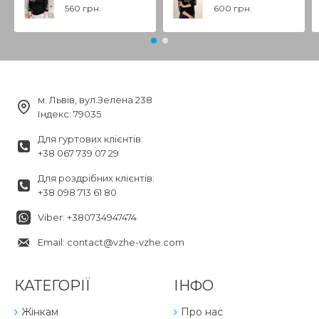
560 грн.
600 грн.
м. Львів, вул.Зелена 238
Індекс: 79035
Для гуртових клієнтів:
+38 067 739 07 29
Для роздрібних клієнтів:
+38 098 713 61 80
Viber: +380734947474
Email: contact@vzhe-vzhe.com
КАТЕГОРІЇ
ІНФО
Жінкам
Про нас